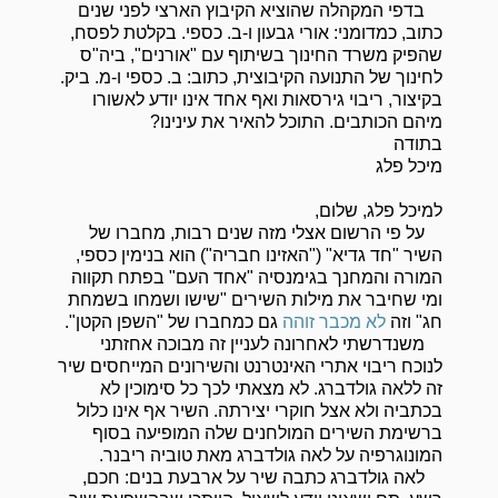
בדפי המקהלה שהוציא הקיבוץ הארצי לפני שנים
כתוב, כמדומני: אורי גבעון ו-ב. כספי. בקלטת לפסח,
שהפיק משרד החינוך בשיתוף עם "אורנים", ביה"ס
לחינוך של התנועה הקיבוצית, כתוב: ב. כספי ו-מ. ביק.
בקיצור, ריבוי גירסאות ואף אחד אינו יודע לאשורו
מיהם הכותבים. התוכל להאיר את עינינו?
בתודה
מיכל פלג
למיכל פלג, שלום,
על פי הרשום אצלי מזה שנים רבות, מחברו של
השיר "חד גדיא" ("האזינו חבריה") הוא בנימין כספי,
המורה והמחנך בגימנסיה "אחד העם" בפתח תקווה
ומי שחיבר את מילות השירים "שישו ושמחו בשמחת
חג" וזה
לא מכבר זוהה
גם כמחברו של "השפן הקטן".
משנדרשתי לאחרונה לעניין זה מבוכה אחזתני
לנוכח ריבוי אתרי האינטרנט והשירונים המייחסים שיר
זה ללאה גולדברג. לא מצאתי לכך כל סימוכין לא
בכתביה ולא אצל חוקרי יצירתה. השיר אף אינו כלול
ברשימת השירים המולחנים שלה המופיעה בסוף
המונוגרפיה על לאה גולדברג מאת טוביה ריבנר.
לאה גולדברג כתבה שיר על ארבעת בנים: חכם,