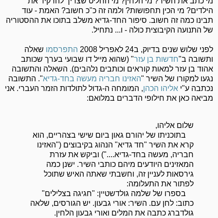
מי כתב את השיר? מי הלחין? מי החליט שצריך להרקיד את
הילדים? מי הכין תחפושות? ולמה זה כ"כ חשוב? האמת - עוד
תבינו כמה זה חשוב. סיפור החד-גדיא משלב בתוכו את ההסטוריה
של התנועה הקיבוצית כולה - ו... נתחיל.
לפני שלוש שנים בדיוק, ב24 לאפריל 2008
התפרסמו
שאלה
ותשובה ב"
חדשות בן עזר
" (שהוא מייל דו שבועי בערך שכותב
אהוד בן עזר למאות קוראים וכותבים נלהבים). השאלה והתשובה
נגעו למקורו של השיר "
האזינו חבריה מעשה בחד-גדיא
". התשובה
נכתבה ע"י
אליהו הכהן
, המומחה ה-גדול לתולדות הזמר העברי. אני
מביאה כאן את חילופי הדברים במלואם:
שלום אליהו,
בתוכניתו של יהורם גאון ביום שישי בצהריים, הוא
קרא את השיר "חד גדיא" הנהוג בקיבוצים ("האזינו
חבריה, מעשה בחד-גדיא....") וביקש את עזרת
המאזינים היודעים מיהם כותבי השיר. ישנן כמה
גירסאות לעניין זה, וחשבתי שאתה האיש שתוכל
לפתור את התעלומה:
בספרו של שלמה גולדשטיין: "חגיגה בצלילים"
כתוב: לחן עם. השיר: אורי גבעון. יש הגורסים, שלאה
גולדברג כתבה את המלים ואורי גבעון הלחין.