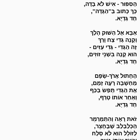
הַסִּפּוּר - אִישׁ לֹא בָּדָה,
כָּךְ כָּתוּב בַּ"הַגָּדָה",
חַד גַּדְיָא.
אַבָּא אֶל הַשּׁוּק הָלַךְ
וְקָנָה גְּדִי צַח וָרַךְ
זֶה הַגְּדִי - גְּדִי עִזִּים -
הוּא קָנָה בִּשְׁנֵי זוּזִים,
חַד גַּדְיָא.
הֶחָתוּל אֲרֹךְ-שָׂפָם
מַחְשָׁבָה רָעָה זָמַם,
אֶת הַגְּדִי תָּפַשׂ בַּכַּף
וְאַחַר אוֹתוֹ טָרַף,
חַד גַּדְיָא.
זֹאת רָאָה וְהִתְמַרְמֵר
הַכְּלַבְלַב שֶׁבֶּחָצֵר,
לַזּוֹלֵל הוּא לֹא סָלַח