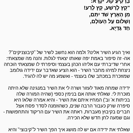
בָּרָקִיעַ קוֹל יִקְרָא:
"קֵץ לָרֶשַׁע, קֵץ לָרַע!
מִן הָאָרֶץ שֹׁד יִתַּם,
וְשָׁלוֹם עַל הָעוֹלָם,
חַד גַּדְיָא.
ואיך הגיע השיר אלינו? ולמה הוא נחשב לשיר של "קיבוצניקים"?
אה- זה סיפור באמת יפה שאותו יצאתי לגלות. והנה מה שמצאתי:
אחרי שדיברתי עם אליהו הכהן בעצמי וסיפרתי לו שמצאתי הוכחה
ניצחת למיהו מחבר השיר - הוא הציע שאדבר עם ידידה גולומב
שמוזכרת במכתב שלו בעצמי - ואשמע מה יש לה להגיד.
ידידה שמחה מאוד לעזור ושרה לי את השיר במנגינה שלא היתה
מוכרת לי. שאלתי אותה אם בנימין כספי (שהיה המורה שלה
בכיתות א' וב') המחיז איתם את השיר - והיא אמרה שלא! היא
סיפרה שרק כעבור הרבה שנים, כשהוזמנה לסדר פסח אצל
חברים בקיבוץ מעברות, ראתה את השיר עם הריקוד והתחפושות -
וגם שמעה לחן חדש שלא הכירה.
שאלתי את ידידה אם יש לה מושג איך הפך השיר ל"קיבוצי" והיא