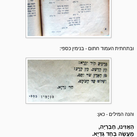
ובתחתית העמוד חתום - בנימין כספי:
והנה המילים - כאן:
הַאֲזִינוּ, חֶבְרַיָּה,
מַעֲשֶׂה בְּחַד גַּדְיָא.