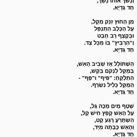
וְנָשֹׁךְ אוֹתוֹ נָשַׁךְ,
חַד גַּדְיָא.
מִן הַחוּץ זִנֵּק מַקֵּל,
עַל הַכֶּלֶב הִתְנַפֵּל
וּבְקֶצֶף רַב חָבַט
וְ"הִרְבִּיץ" בּוֹ מִכָּל צַד.
חַד גַּדְיָא.
הִשְׁתּוֹלֵל אָז שְׁבִיב הָאֵשׁ,
בַּמַּקֵּל לִנְקֹם בִּקֵּשׁ,
הִתְלַקֵּחַ: "פִּיף" וּ"פָּף" -
הַמַּקֵּל כָּלִיל נִשְׂרַף.
חַד גַּדְיָא.
שֶׁטֶף מַיִם מַכֶּה גַּל,
עַל הָאֵשׁ קָפַץ חִישׁ קַל,
הִשְׂתָּרֵעַ רֶגַע קָט,
וְהָאֵשׁ כָּבְתָה מִיָּד,
חַד גַּדְיָא.