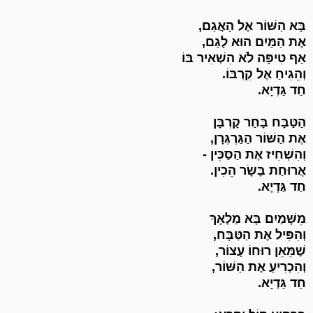
בָּא הַשּׁוֹר אֶל הָאֲגַם,
אֶת הַמַּיִם הוּא לָגַם,
אַף טִיפָּה לֹא הִשְׁאִיר בּוֹ
וְהֵגִיחַ אֶל קִרְבּוֹ.
חַד גַּדְיָא.
הַטַּבָּח בָּחַר קָרְבָּן
אֶת הַשּׁוֹר הַגַּרְגְּרָן,
וְהִשְׁחִיז אֶת הַסַּכִּין -
אֲרוּחַת בָּשָׂר הֵכִין.
חַד גַּדְיָא.
מִשָּׁמַיִם בָּא מַלְאָךְ
וְהִפִּיל אֶת הַטַּבָּח,
שֶׁמֵּאֵן רוּחוֹ עָצוֹר,
וְהִכְרִיעַ אֶת הַשּׁוֹר,
חַד גַּדְיָא.