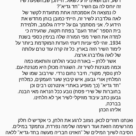
רשע, תם ושאינו יודע לשאול. הייתכן שבהשפעת שיר
זה יוחס לה גם השיר "חד גדיא"?
לו נמצאה ולו אסמכתה אחת מתועדת לקשר של
לאה גולדברג לשיר זה, הייתי כמובן בוחן מחדש את
הידוע לי. אני מסתמך גם על ידידה גולומב, תלמידת
בית הספר "אחד העם" בפתח תקווה, שהעידה כי
למדה את השיר מפי המורה שלה בנימין כספי בשנת
1934. זוהי לפי עניות דעתי העדות המוקדמת ביותר על
לימוד השיר הזה בארץ. כל זה קרה עוד טרם עלותה
של לאה גולדברג ארצה.
אשר ללחן – באורח טבעי הולחנו והותאמו כמה
וכמה מנגינות לשיר זה. השגורה מכולן היא מנגינת-עם.
לחן נוסף, מקורי, חיבר נחום נרדי. שירבוב שמו של
המלחין אורי גבעון, איש קיבוץ שער העמקים, כמלחין
"חד גדיא" (כך מופיע באתרי אינטרנט רבים וכן
בחוברות של שירי פסח) נובע ככל הנראה מאי הבנה.
גבעון כתב עיבוד מוזיקלי לשיר אך לא הלחינו.
בברכה,
אליהו הכהן
ואנחנו חוזרים לכאן. נעזוב לרגע את הלחן, כי אקדיש לו חלק
מהרשימה הזאת ועוד רשימה שלימה נפרדת, ונתמקד במילים.
הסיבה לשיוך המילים של "האזינו חבריה מעשה בחד-גדיא" ללאה